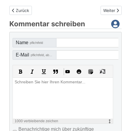
Vorheriger Beitrag: Start der Wanderwochen „Wandern unter
Nächster Beitr
Zurück
Weiter
Kommentar schreiben
Name
pflichtfeld
E-Mail
pflichtfeld, aber nicht sichtbar
1000
verbleibende zeichen
Benachrichtige mich über zukünftige