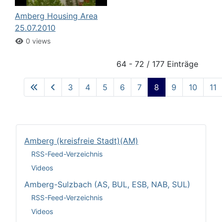
Amberg Housing Area
25.07.2010
0 views
64 - 72 / 177 Einträge
3
4
5
6
7
8
9
10
11
Amberg (kreisfreie Stadt)(AM)
RSS-Feed-Verzeichnis
Videos
Amberg-Sulzbach (AS, BUL, ESB, NAB, SUL)
RSS-Feed-Verzeichnis
Videos