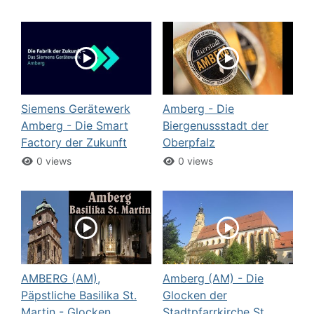
Siemens Gerätewerk
Amberg - Die
Amberg - Die Smart
Biergenussstadt der
Factory der Zukunft
Oberpfalz
0 views
0 views
AMBERG (AM),
Amberg (AM) - Die
Päpstliche Basilika St.
Glocken der
Martin - Glocken
Stadtpfarrkirche St.