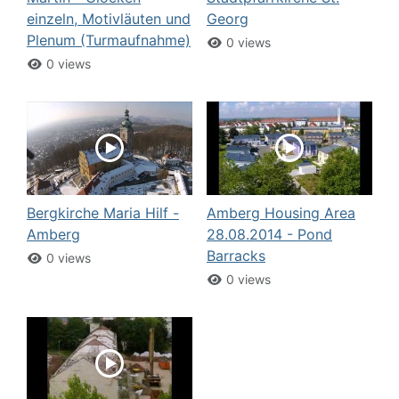
einzeln, Motivläuten und
Georg
Plenum (Turmaufnahme)
0 views
0 views
Bergkirche Maria Hilf -
Amberg Housing Area
Amberg
28.08.2014 - Pond
Barracks
0 views
0 views