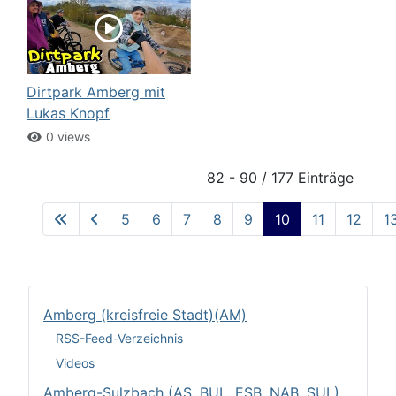
Dirtpark Amberg mit
Lukas Knopf
0 views
82 - 90 / 177 Einträge
5
6
7
8
9
10
11
12
1
Amberg (kreisfreie Stadt)(AM)
RSS-Feed-Verzeichnis
Videos
Amberg-Sulzbach (AS, BUL, ESB, NAB, SUL)