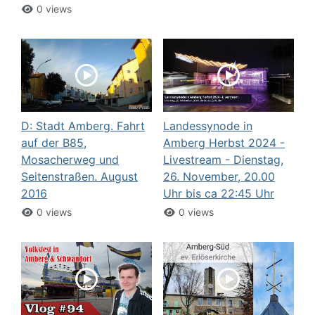
0 views
D: Stadt Amberg. Fahrt
Landessynode in
auf der B85,
Amberg Herbst 2024 -
Mosacherweg und
Livestream - Dienstag,
Seitenstraßen. August
26. November, 20.00
2016
Uhr bis ca 22:45 Uhr
0 views
0 views