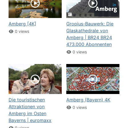
Amberg [4K]
Gropius-Bauwerk: Die
Glaskathedrale von
0 views
Amberg | BR24 BR24
473.000 Abonnenten
0 views
Die touristischen
Amberg (Bayern) 4K
Attraktionen von
0 views
Amberg im Osten
Bayerns | euromaxx
0 views