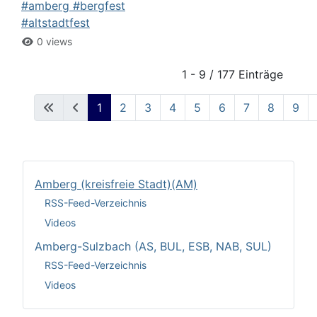
#amberg #bergfest
#altstadtfest
0 views
1 - 9 / 177 Einträge
1
2
3
4
5
6
7
8
9
Amberg (kreisfreie Stadt)(AM)
RSS-Feed-Verzeichnis
Videos
Amberg-Sulzbach (AS, BUL, ESB, NAB, SUL)
RSS-Feed-Verzeichnis
Videos